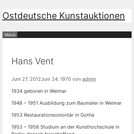
Zum
Ostdeutsche Kunstauktionen
Inhalt
springen
Menü
Hans Vent
Juni 27, 2012
Juni 24, 1970
von
admin
1934 geboren in Weimar
1948 – 1951 Ausbildung zum Baumaler in Weimar
1953 Restaurationsvolontär in Gotha
1953 – 1958 Studium an der Kunsthochschule in
Berlin; danach freischaffend