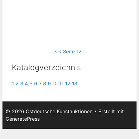
<< Seite 12
|
Katalogverzeichnis
1
2
3
4
5
6
7
8
9
10
11
12
13
© 2026 Ostdeutsche Kunstauktionen
• Erstellt mit
GeneratePress