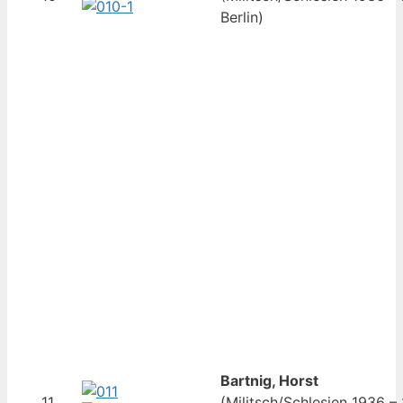
Berlin)
Bartnig, Horst
11
(Militsch/Schlesien 1936 –