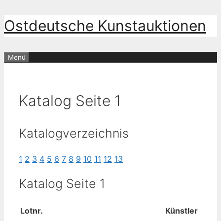
Zum
Ostdeutsche Kunstauktionen
Inhalt
springen
Menü
Katalog Seite 1
Katalogverzeichnis
1
2
3
4
5
6
7
8
9
10
11
12
13
Katalog Seite 1
Lotnr.
Künstler