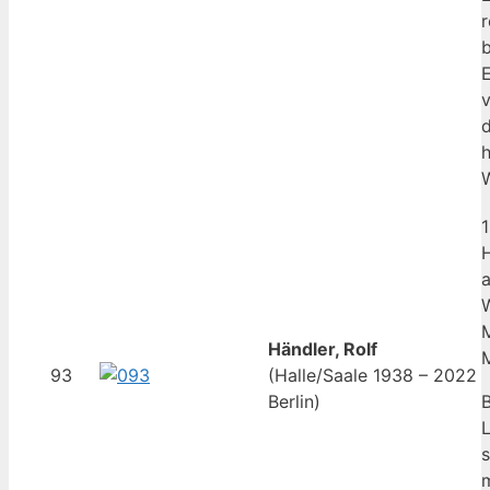
r
b
v
M
Händler, Rolf
M
93
(Halle/Saale 1938 – 2022
Berlin)
B
L
s
m