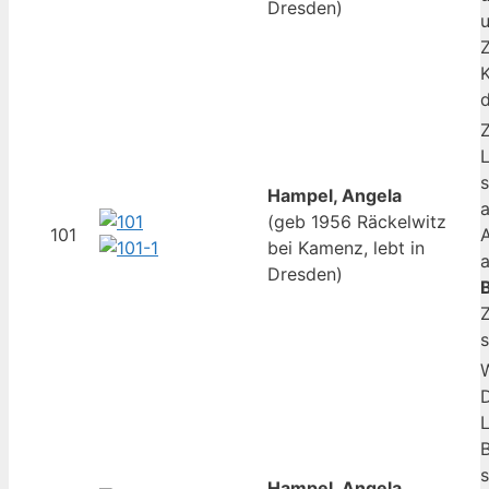
Dresden)
u
Z
K
d
Z
s
Hampel, Angela
a
(geb 1956 Räckelwitz
101
bei Kamenz, lebt in
Dresden)
Z
s
W
D
s
Hampel, Angela