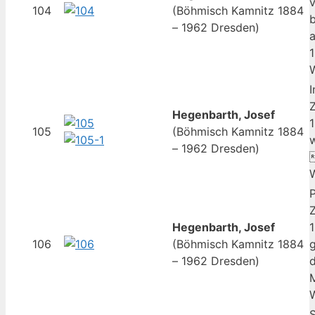
v
104
(Böhmisch Kamnitz 1884
b
– 1962 Dresden)
a
1
W
I
Z
Hegenbarth, Josef
1
105
(Böhmisch Kamnitz 1884
w
– 1962 Dresden)
W
Z
Hegenbarth, Josef
1
106
(Böhmisch Kamnitz 1884
– 1962 Dresden)
d
S