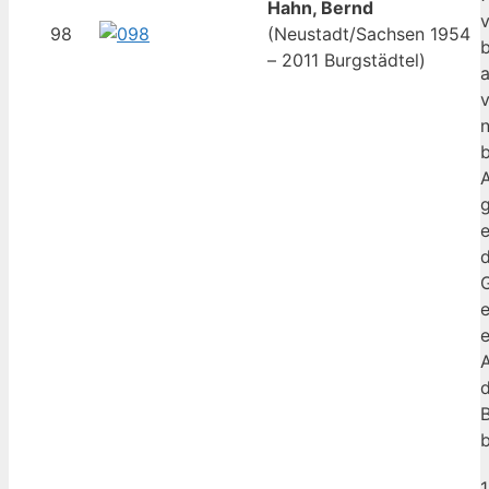
Hahn, Bernd
v
98
(Neustadt/Sachsen 1954
b
– 2011 Burgstädtel)
a
n
b
e
G
e
e
A
d
b