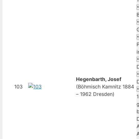
Hegenbarth, Josef
103
(Böhmisch Kamnitz 1884
– 1962 Dresden)
g
b
D
A
A