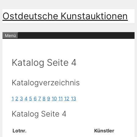
Zum
Ostdeutsche Kunstauktionen
Inhalt
springen
Menü
Katalog Seite 4
Katalogverzeichnis
1
2
3
4
5
6
7
8
9
10
11
12
13
Katalog Seite 4
Lotnr.
Künstler