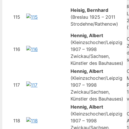
Heisig, Bernhard
L
115
(Breslau 1925 – 2011
Strodehne/Rathenow)
(
Hennig, Albert
O
(Kleinzschocher/Leipzig
Z
116
1907 – 1998
d
Zwickau/Sachsen,
s
Künstler des Bauhauses)
Hennig, Albert
O
(Kleinzschocher/Leipzig
M
117
1907 – 1998
P
Zwickau/Sachsen,
1
Künstler des Bauhauses)
v
Hennig, Albert
(Kleinzschocher/Leipzig
O
118
1907 – 1998
A
Zwickau/Sachsen,
1