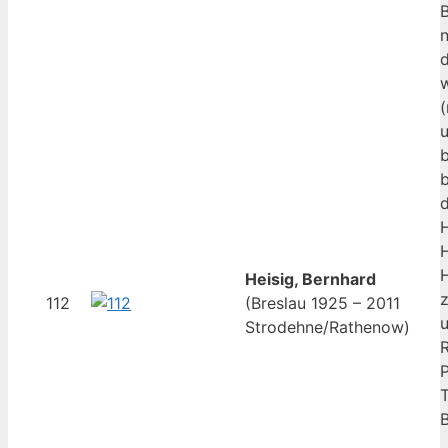
B
n
b
H
H
Heisig, Bernhard
112
(Breslau 1925 – 2011
Strodehne/Rathenow)
P
T