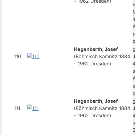
– 1962 Dresden)
R
M
i
R
Hegenbarth, Josef
g
110
(Böhmisch Kamnitz 1884
J
– 1962 Dresden)
4
s
R
Hegenbarth, Josef
g
111
(Böhmisch Kamnitz 1884
J
– 1962 Dresden)
4
s