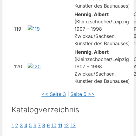
Künstler des Bauhauses)
Hennig, Albert
O
(Kleinzschocher/Leipzig
119
1907 – 1998
P
Zwickau/Sachsen,
ü
Künstler des Bauhauses)
1
Hennig, Albert
(Kleinzschocher/Leipzig
O
120
1907 – 1998
A
Zwickau/Sachsen,
2
Künstler des Bauhauses)
<< Seite 3
|
Seite 5 >>
Katalogverzeichnis
1
2
3
4
5
6
7
8
9
10
11
12
13