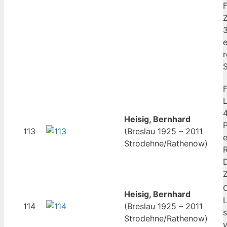
F
Z
3
r
L
4
Heisig, Bernhard
P
113
(Breslau 1925 – 2011
e
Strodehne/Rathenow)
R
D
O
Heisig, Bernhard
L
114
(Breslau 1925 – 2011
s
Strodehne/Rathenow)
v