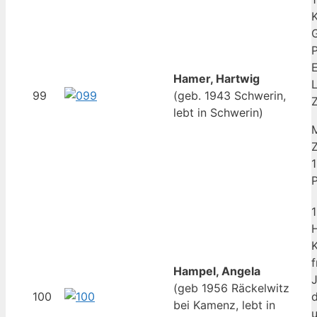
G
E
Hamer, Hartwig
99
(geb. 1943 Schwerin,
Z
lebt in Schwerin)
Z
1
P
1
H
f
Hampel, Angela
(geb 1956 Räckelwitz
100
bei Kamenz, lebt in
u