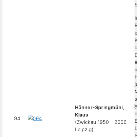
S
I
R
e
K
D
u
j
s
Hähner-Springmühl,
d
Klaus
94
(Zwickau 1950 – 2006
L
Leipzig)
S