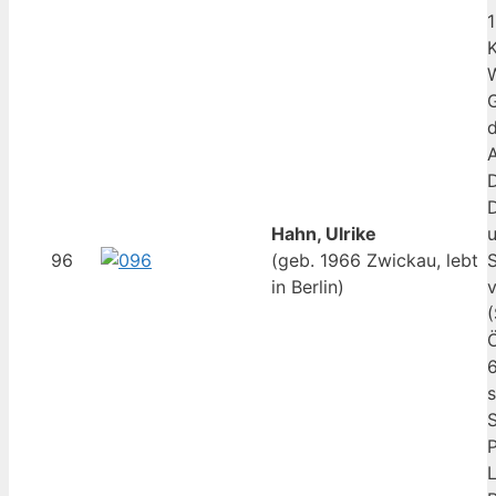
K
W
G
d
A
D
Hahn, Ulrike
u
96
(geb. 1966 Zwickau, lebt
in Berlin)
v
(
Ö
6
S
P