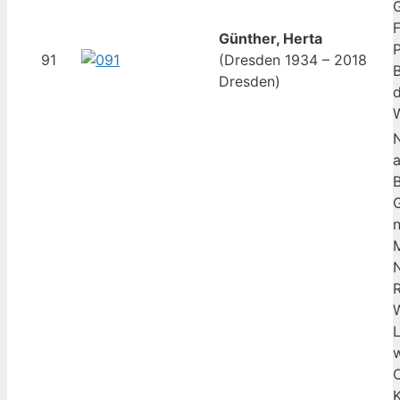
G
F
Günther, Herta
P
91
(Dresden 1934 – 2018
B
Dresden)
d
a
B
N
R
W
w