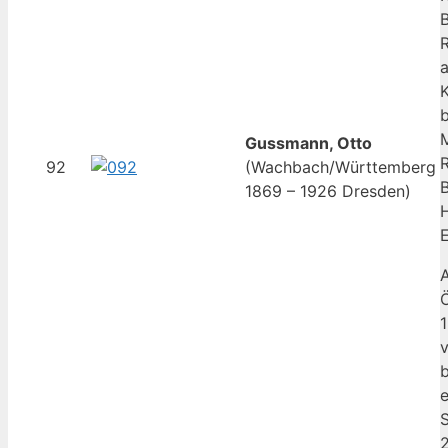
B
R
Gussmann, Otto
92
(Wachbach/Württemberg
B
1869 – 1926 Dresden)
Ö
1
v
b
e
2