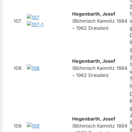
Z
Hegenbarth, Josef
1
107
(Böhmisch Kamnitz 1884
v
– 1962 Dresden)
g
Z
Hegenbarth, Josef
1
108
(Böhmisch Kamnitz 1884
v
– 1962 Dresden)
I
D
R
g
J
Hegenbarth, Josef
5
109
(Böhmisch Kamnitz 1884
s