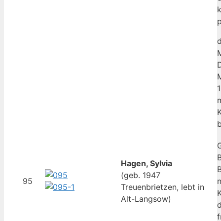
k
p
d
M
1
m
K
b
B
Hagen, Sylvia
B
(geb. 1947
95
Treuenbrietzen, lebt in
K
Alt-Langsow)
d
f