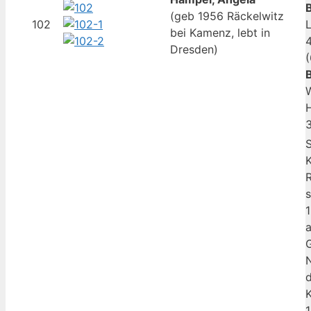
(geb 1956 Räckelwitz
102
L
bei Kamenz, lebt in
4
Dresden)
(
W
3
K
R
s
1
a
G
N