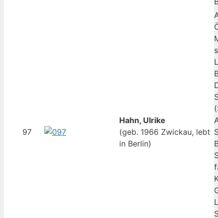
B
Ö
s
B
D
Hahn, Ulrike
A
97
(geb. 1966 Zwickau, lebt
S
in Berlin)
B
S
K
G
L
S