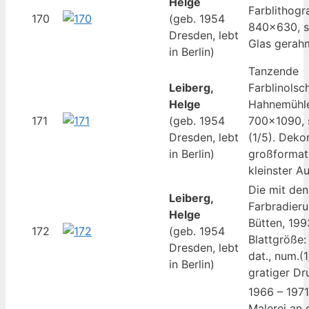
Helge
Farblithogr
170
(geb. 1954
840×630, si
Dresden, lebt
Glas gerah
in Berlin)
Tanzende
Leiberg,
Farblinolsch
Helge
Hahnemühle
171
(geb. 1954
700×1090, s
Dresden, lebt
(1/5). Dekor
in Berlin)
großformati
kleinster Au
Die mit den
Leiberg,
Farbradieru
Helge
Bütten, 19
172
(geb. 1954
Blattgröße:
Dresden, lebt
dat., num.(
in Berlin)
gratiger Dr
1966 – 197
Malerei an 