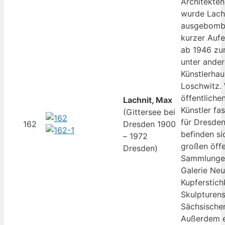
Architekten
wurde Lachn
ausgebomb
kurzer Aufen
ab 1946 zu
unter ande
Künstlerha
Loschwitz. 
öffentliche
Lachnit, Max
Künstler fa
(Gittersee bei
für Dresden
162
Dresden 1900
befinden si
– 1972
großen öffe
Dresden)
Sammlungen,
Galerie Neu
Kupferstich
Skulpturen
Sächsische
Außerdem e