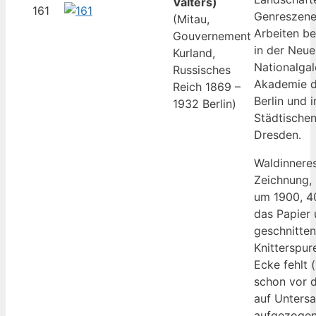
Valters)
161
Genreszene
(Mitau,
Arbeiten be
Gouvernement
in der Neue
Kurland,
Nationalgal
Russisches
Akademie d
Reich 1869 –
Berlin und i
1932 Berlin)
Städtischen
Dresden.
Waldinnere
Zeichnung, 
um 1900, 4
das Papier
geschnitten
Knitterspur
Ecke fehlt 
schon vor 
auf Unters
aufgezogen