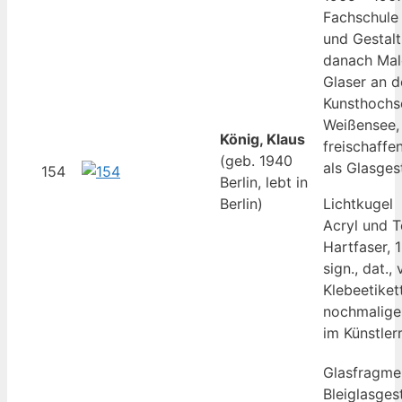
Fachschule
und Gestalt
danach Male
Glaser an d
Kunsthochsc
Weißensee, 
König, Klaus
freischaffe
(geb. 1940
als Glasgest
154
Berlin, lebt in
Berlin)
Lichtkugel
Acryl und 
Hartfaser, 
sign., dat.,
Klebeetiket
nochmalige
im Künstler
Glasfragme
Bleiglasges