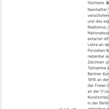
flüchtete.
S
Namhafter V
verschollen
und des ex
Realismus,
Nationalsoz
entartet di
Lehre an de
Porzellan-M
nebenbei a
Zeichnen u
Teilnahme 
Berliner Ku
1916 an der
der Freien 
an der Ju
Kunstschau
in der Berl
entstehen m