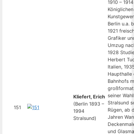
1910 – 191
Königlichen
Kunstgewe
Berlin u.a. 
1921 freisc
Grafiker un
Umzug nach
1928 Studie
Herbert Tuc
Italien, 19
Haupthalle 
Bahnhofs m
großformat
seiner Wahl
Kliefert, Erich
Stralsund s
(Berlin 1893 –
151
Rügen, ab 
1994
Jahren Wan
Stralsund)
Deckenmale
und Glasmal