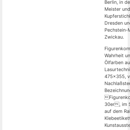
Berlin, in d
Meister und
Kupferstich
Dresden un
Pechstein
Zwickau.
Figurenkom
Wahrheit u
Ölfarben au
Lasurtechni
475×355, v
Nachlaßste
Bezeichnun
Figurenko
30er, im 
auf dem Ra
Klebeetiket
Kunstausste