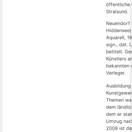
öffentliche
Stralsund.
Neuendorf (
Hiddensee)
Aquarell, 1
sign., dat. (
betitelt. G
Künstlers a
bekannten 
Verleger.
Ausbildung
Kunstgewer
Themen war
dem ländli
dem er sta
Umzug nach 
2008 ist da