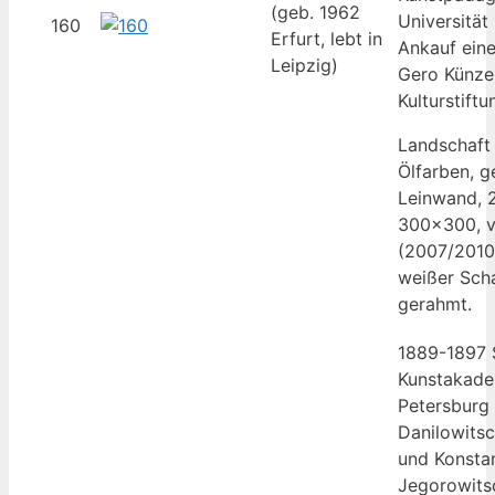
(geb. 1962
Universität
160
Erfurt, lebt in
Ankauf ein
Leipzig)
Gero Künzel
Kulturstift
Landschaft I
Ölfarben, g
Leinwand, 
300×300, ve
(2007/2010/
weißer Scha
gerahmt.
1889-1897 
Kunstakade
Petersburg 
Danilowits
und Konstan
Jegorowits