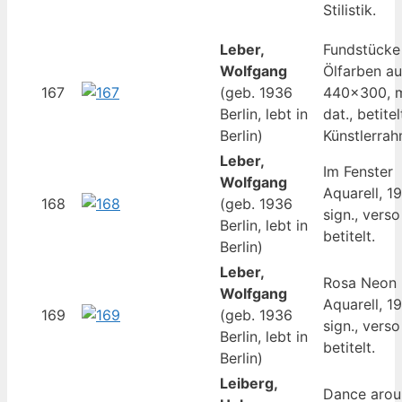
Stilistik.
Leber,
Fundstücke
Wolfgang
Ölfarben au
167
(geb. 1936
440×300, mo
Berlin, lebt in
dat., betitel
Berlin)
Künstlerrah
Leber,
Im Fenster
Wolfgang
Aquarell, 1
168
(geb. 1936
sign., verso
Berlin, lebt in
betitelt.
Berlin)
Leber,
Rosa Neon
Wolfgang
Aquarell, 1
169
(geb. 1936
sign., verso
Berlin, lebt in
betitelt.
Berlin)
Leiberg,
Dance arou