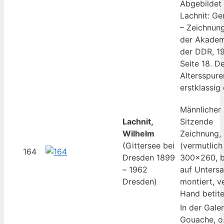
Abgebildet 
Lachnit: Ge
– Zeichnung
der Akadem
der DDR, 19
Seite 18. D
Altersspur
erstklassig 
Männlicher
Lachnit,
Sitzende
Wilhelm
Zeichnung, 
(Gittersee bei
(vermutlich
164
Dresden 1899
300×260, be
– 1962
auf Untersa
Dresden)
montiert, v
Hand betite
In der Galer
Gouache, o.