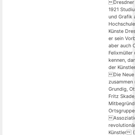
Dresdner
1921 Studiu
und Grafik 
Hochschule 
Künste Dres
er sein Vorb
aber auch 
Felixmüller
kennen, da
der Künstle
Die Neue
zusammen 
Grundig, Ot
Fritz Skade
Mitbegründ
Ortsgruppe
Assoziati
revolutionä
Künstler 