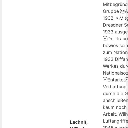
Mitbegründ
Gruppe A
1932 Mitg
Dresdner S
1933 ausges
Der traur
bewies sei
zum Nationa
1933 Diffa
Werkes dur
Nationalsoz
Entartet
Verhaftung 
durch die 
anschließen
kaum noch 
Arbeit. Wäh
Luftangriff
Lachnit,
1945 wurde 