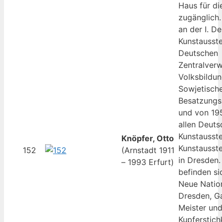
Haus für di
zugänglich
an der I. D
Kunstausste
Deutschen
Zentralverw
Volksbildun
Sowjetisch
Besatzungsz
und von 19
allen Deuts
Kunstausste
Knöpfer, Otto
Kunstausst
152
(Arnstadt 1911
in Dresden.
– 1993 Erfurt)
befinden sic
Neue Nation
Dresden, G
Meister und
Kupferstich