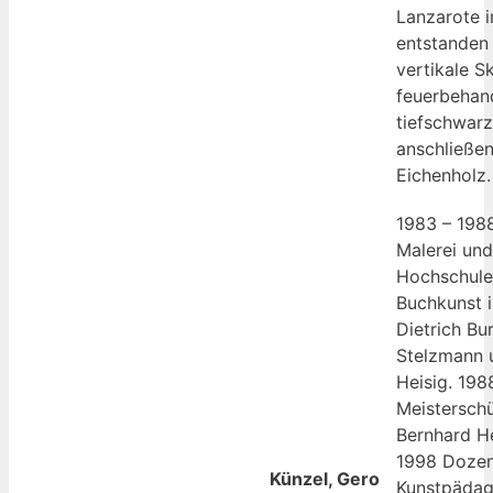
Lanzarote 
entstanden
vertikale S
feuerbehan
tiefschwar
anschließe
Eichenholz.
1983 – 198
Malerei und
Hochschule 
Buchkunst i
Dietrich Bu
Stelzmann 
Heisig. 198
Meisterschü
Bernhard He
1998 Dozent
Künzel, Gero
Kunstpädag