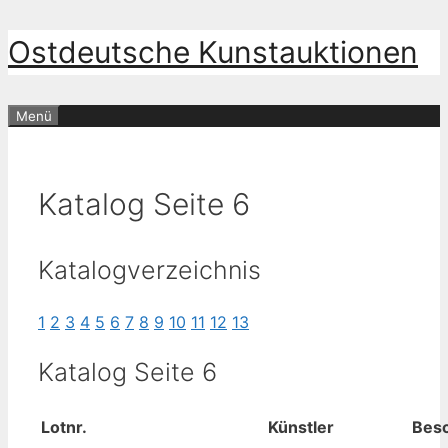
Zum
Ostdeutsche Kunstauktionen
Inhalt
springen
Menü
Katalog Seite 6
Katalogverzeichnis
1
2
3
4
5
6
7
8
9
10
11
12
13
Katalog Seite 6
Lotnr.
Künstler
Bes