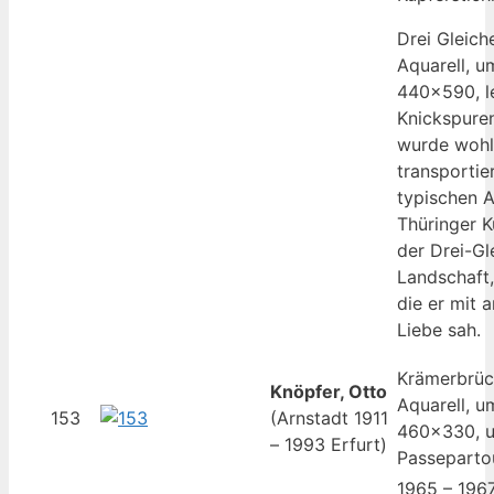
Drei Gleich
Aquarell, u
440×590, l
Knickspuren
wurde wohl 
transportier
typischen A
Thüringer K
der Drei-Gl
Landschaft,
die er mit 
Liebe sah.
Krämerbrück
Knöpfer, Otto
Aquarell, u
153
(Arnstadt 1911
460×330, u
– 1993 Erfurt)
Passepartou
1965 – 196