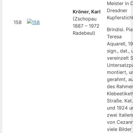
Meister in 
Dresdner
Kröner, Karl
Kupferstich
(Zschopau
158
1887 – 1972
Brindisi. P
Radebeul)
Teresa
Aquarell, 1
sign., dat.,
vereinzelt 
Untersatzpa
montiert, u
gerahmt, au
des Rahmen
Klebeetiket
Straße. Kat
und 1924 u
zwei Italie
von Cezann
viele Bilder