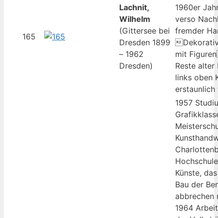
Lachnit,
1960er Jah
Wilhelm
verso Nach
(Gittersee bei
fremder Han
165
Dresden 1899
Dekorativ
– 1962
mit Figure
Dresden)
Reste alter
links oben 
erstaunlich 
1957 Studiu
Grafikklass
Meisterschu
Kunsthandw
Charlottenb
Hochschule 
Künste, da
Bau der Ber
abbrechen 
1964 Arbeit