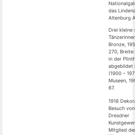
Nationalgale
das Linden
Altenburg A
Drei kleine
Tänzerinne
Bronze, 19
270, Breite:
in der Plint
abgebildet 
(1900 – 19
Museen, 199
67.
1918 Dekora
Besuch von
Dresdner
Kunstgewer
Mitglied de