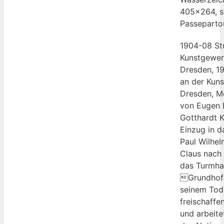
405×264, si
Passepartou
1904-08 St
Kunstgewer
Dresden, 1
an der Kun
Dresden, Me
von Eugen 
Gotthardt K
Einzug in d
Paul Wilhe
Claus nach 
das Turmha
Grundhofs
seinem Tod
freischaffe
und arbeitet