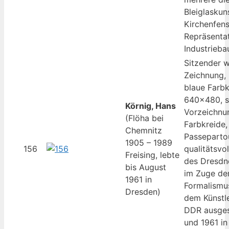
Bleiglaskun
Kirchenfens
Repräsentat
Industrieba
Sitzender w
Zeichnung, 
blaue Farbk
640×480, si
Körnig, Hans
Vorzeichnun
(Flöha bei
Farbkreide,
Chemnitz
Passepartou
1905 – 1989
156
qualitätsvo
Freising, lebte
des Dresdne
bis August
im Zuge de
1961 in
Formalismu
Dresden)
dem Künstl
DDR ausges
und 1961 in