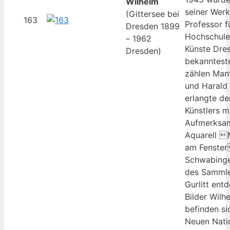
Wilhelm
seiner Werk
(Gittersee bei
163
Professor f
Dresden 1899
Hochschule 
– 1962
Künste Dres
Dresden)
bekanntest
zählen Man
und Harald
erlangte d
Künstlers 
Aufmerksamk
Aquarell 
am Fenster
Schwabinge
des Sammle
Gurlitt ent
Bilder Wilh
befinden sic
Neuen Natio