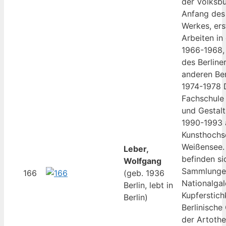
der Volksbü
Anfang des
Werkes, ers
Arbeiten in
1966-1968,
des Berline
anderen Ber
1974-1978 
Fachschule
und Gestalt
1990-1993 
Kunsthochsc
Weißensee. 
Leber,
befinden si
Wolfgang
Sammlungen,
166
(geb. 1936
Nationalgal
Berlin, lebt in
Kupferstich
Berlin)
Berlinische 
der Artoth