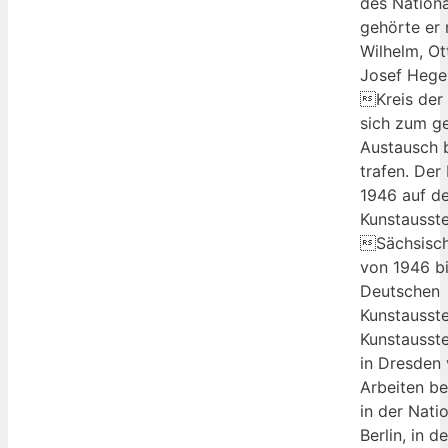
des Nationa
gehörte er 
Wilhelm, Ot
Josef Hege
Kreis der
sich zum ge
Austausch 
trafen. Der
1946 auf de
Kunstausste
Sächsisch
von 1946 bi
Deutschen
Kunstausste
Kunstausst
in Dresden 
Arbeiten be
in der Natio
Berlin, in d