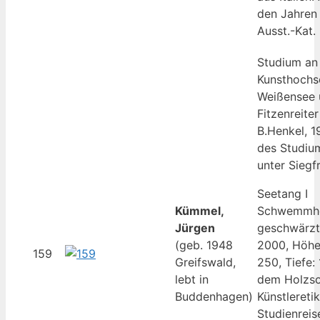
den Jahren
Ausst.-Kat.
Studium an
Kunsthochsc
Weißensee u
Fitzenreiter
B.Henkel, 1
des Studium
unter Siegf
Seetang I
Kümmel,
Schwemmho
Jürgen
geschwärzt
(geb. 1948
2000, Höhe:
159
Greifswald,
250, Tiefe: 
lebt in
dem Holzsoc
Buddenhagen)
Künstlereti
Studienreis