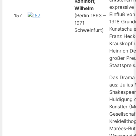
Kohlhoff,
expressive 
Wilhelm
Einfluß von
157
(Berlin 1893 –
1918 Gründ
1971
Kunstschul
Schweinfurt)
Franz Heck
Krauskopf 
Heinrich De
großer Pre
Staatspreis
Das Drama 
aus: Julius
Shakespeare
Huldigung 
Künstler (
Gesellschaf
Kreidelitho
Marées-Büt
Wasserzeich