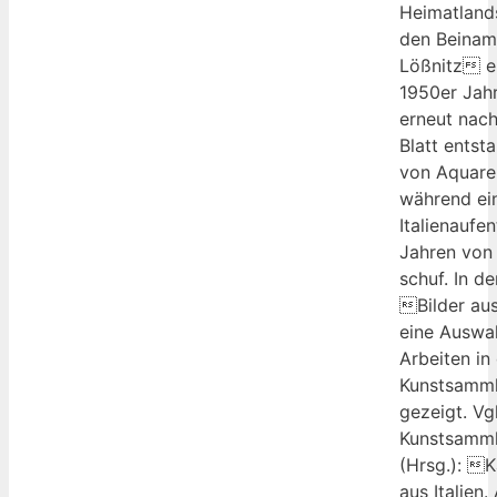
Heimatland
den Beinam
Lößnitz ei
1950er Jahr
erneut nach 
Blatt entst
von Aquarel
während ei
Italienaufen
Jahren von
schuf. In d
Bilder aus
eine Auswah
Arbeiten in
Kunstsamm
gezeigt. Vgl
Kunstsamm
(Hrsg.): Ka
aus Italien.