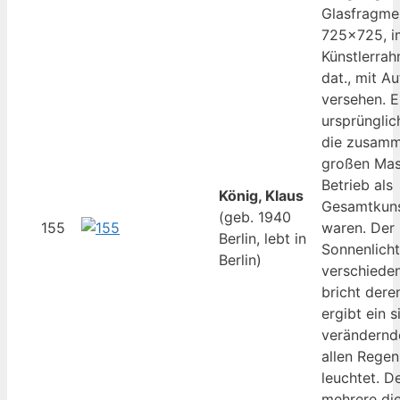
Glasfragmen
725×725, i
Künstlerrah
dat., mit A
versehen. E
ursprünglic
die zusamm
großen Mas
Betrieb als
König, Klaus
Gesamtkuns
(geb. 1940
155
waren. Der 
Berlin, lebt in
Sonnenlicht
Berlin)
verschieden
bricht dere
ergibt ein s
verändernde
allen Rege
leuchtet. D
mehrere di