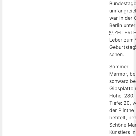
Bundestage
umfangreic
war in der 
Berlin unte
ZEITERLE
Leber zum 
Geburtstag
sehen.
Sommer
Marmor, bem
schwarz be
Gipsplatte 
Höhe: 280, 
Tiefe: 20, 
der Plinthe 
betitelt, be
Schöne Mar
Künstlers i