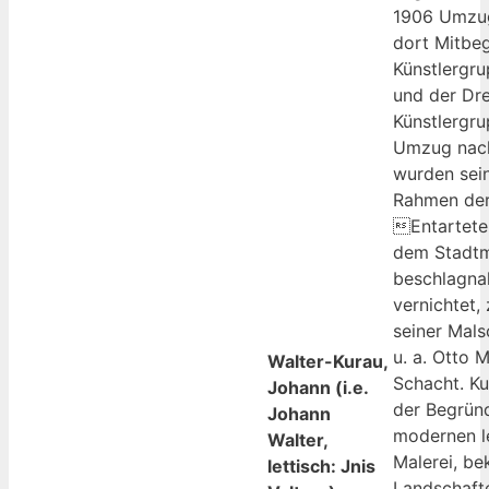
1906 Umzug
dort Mitbe
Künstlergr
und der Dr
Künstlergru
Umzug nach
wurden sein
Rahmen der
Entartete
dem Stadt
beschlagna
vernichtet,
seiner Mals
u. a. Otto 
Walter-Kurau,
Schacht. Kur
Johann (i.e.
der Begrün
Johann
modernen l
Walter,
Malerei, be
lettisch: Jnis
Landschafte