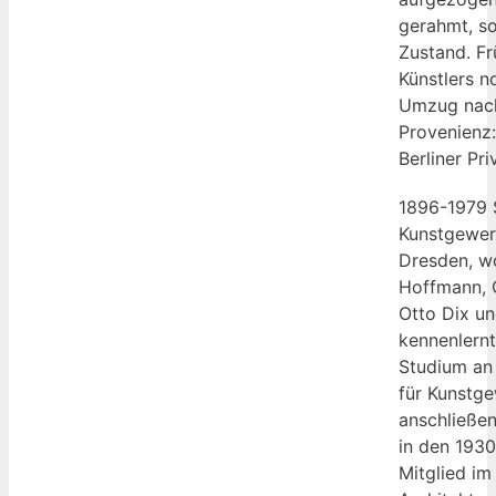
gerahmt, so
Zustand. Fr
Künstlers n
Umzug nach
Provenienz
Berliner Pr
1896-1979 
Kunstgewer
Dresden, w
Hoffmann, O
Otto Dix u
kennenlern
Studium an
für Kunstg
anschließen
in den 1930
Mitglied i