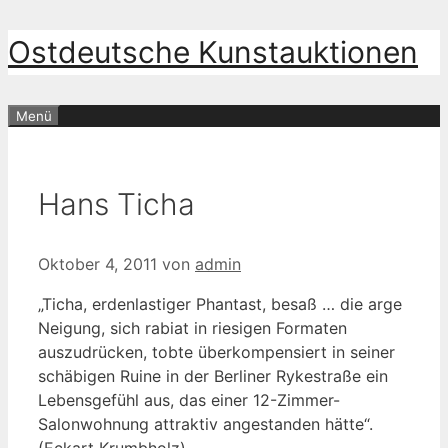
Zum
Ostdeutsche Kunstauktionen
Inhalt
springen
Menü
Hans Ticha
Oktober 4, 2011
von
admin
„Ticha, erdenlastiger Phantast, besaß … die arge
Neigung, sich rabiat in riesigen Formaten
auszudrücken, tobte überkompensiert in seiner
schäbigen Ruine in der Berliner Rykestraße ein
Lebensgefühl aus, das einer 12-Zimmer-
Salonwohnung attraktiv angestanden hätte“.
(Eckart Krumbholz)