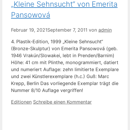
„Kleine Sehnsucht“ von Emerita
Pansowová
Februar 19, 2021
September 7, 2011
von
admin
4. Plastik-Edition, 1999 „Kleine Sehnsucht“
(Bronze-Skulptur) von Emerita Pansowová (geb.
1946 Vrakún/Slowakei, lebt in Prenden/Barnim)
Höhe: 41 cm mit Plinthe, monogrammiert, datiert
und numeriert Auflage: zehn limitierte Exemplare
und zwei Künstlerexemplare (h.c.) Guß: Marc
Krepp, Berlin Das vorliegende Exemplar trägt die
Nummer 8/10 Auflage vergriffen!
Kategorien
Editionen
Schreibe einen Kommentar