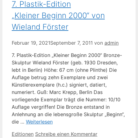
7. Plastik-Edition
„Kleiner Beginn 2000“ von
Wieland Förster
Februar 19, 2021
September 7, 2011
von
admin
7. Plastik-Edition „Kleiner Beginn 2000“ Bronze-
Skulptur Wieland Förster (geb. 1930 Dresden,
lebt in Berlin) Höhe: 67 cm (ohne Plinthe) Die
Auflage betrug zehn Exemplare und zwei
Künstlerexemplare (h.c.) signiert, datiert,
numeriert. Guß: Marc Krepp, Berlin Das
vorliegende Exemplar trägt die Nummer: 10/10
Auflage vergriffen! Die Bronze entstand in
Anlehnung an die lebensgroße Skulptur „Beginn“,
die …
Weiterlesen
Kategorien
Editionen
Schreibe einen Kommentar